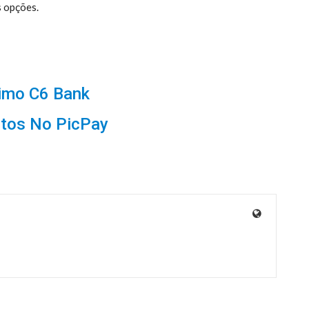
s opções.
timo C6 Bank
tos No PicPay