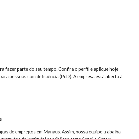
 fazer parte do seu tempo. Confira o perfil e aplique hoje
para pessoas com deficiência (PcD). A empresa está aberta à
e
vagas de empregos em Manaus. Assim, nossa equipe trabalha
gratuitos de instituições públicas como Senai e Cetam.