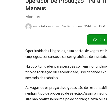
Operador De Produção I Para T
Manaus
Manaus
Atualizado
4 out, 2024
0
Por
Thalia Vale
Gru
Oportunidades Negócios, é um portal de vagas em Ma
empregos, concursos e cursos gratuitos de institui
Há oportunidades para pessoas com ensino fundame
tipo de formação ou escolaridade, isso depende ex
mercado de trabalho.
As vagas de emprego divulgadas são de responsabili
nenhum tipo de processo de seleção. Assim, a inscr
site não realiza nenhum tipo de cobrança, taxa ou as