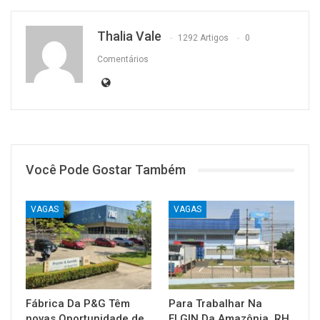
Thalia Vale
1292 Artigos
0
Comentários
Você Pode Gostar Também
VAGAS
VAGAS
Fábrica Da P&G Têm
Para Trabalhar Na
novas Oportunidade de
ELGIN Da Amazônia, RH