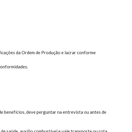
ficações da Ordem de Produção e lacrar conforme
conformidades.
e benefícios, deve perguntar na entrevista ou antes de
:
 saúde, auxílio combustível e vale transporte ou rota,