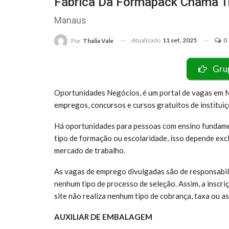
Fábrica Da Formapack Chama T
Manaus
Atualizado
11 set, 2025
0
Por
Thalia Vale
Gru
Oportunidades Negócios, é um portal de vagas em Ma
empregos, concursos e cursos gratuitos de institui
Há oportunidades para pessoas com ensino fundame
tipo de formação ou escolaridade, isso depende ex
mercado de trabalho.
As vagas de emprego divulgadas são de responsabili
nenhum tipo de processo de seleção. Assim, a inscr
site não realiza nenhum tipo de cobrança, taxa ou as
AUXILIAR DE EMBALAGEM