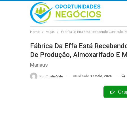
Home
Vagas
Fábrica Da Effa Está Recebendo Currículo P
Fábrica Da Effa Está Recebendo
De Produção, Almoxarifado E 
Manaus
Atualizado
17 maio, 2024
Por
Thalia Vale
Gru