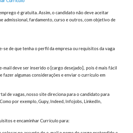
iar Currículo
emprego é gratuita. Assim, o candidato não deve aceitar
 admissional, fardamento, curso e outros, com objetivo de
ue-se de que tenha o perfil da empresa ou requisitos da vaga
mail deve ser inserido o [cargo desejado], pois é mais fácil
e fazer algumas considerações e enviar o currículo em
tal de vagas, nosso site direciona para o candidato para
 Como por exemplo, Gupy, Indeed, Infojobs, LinkedIn,
isitos e encaminhar Currículo para:
e colocar no assunto do e-mail o nome do cargo pretendido e