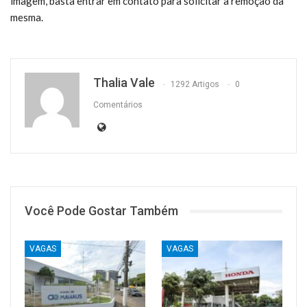
imagem, basta entrar em contato para solicitar a remoção da
mesma.
Thalia Vale
1292 Artigos
0
Comentários
Você Pode Gostar Também
VAGAS
VAGAS