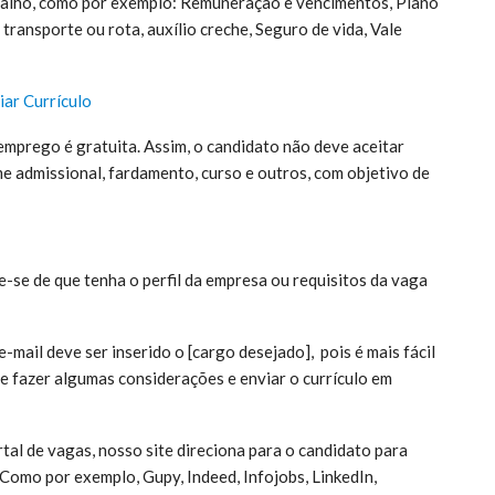
rabalho, como por exemplo: Remuneração e vencimentos, Plano
transporte ou rota, auxílio creche, Seguro de vida, Vale
iar Currículo
emprego é gratuita. Assim, o candidato não deve aceitar
 admissional, fardamento, curso e outros, com objetivo de
ue-se de que tenha o perfil da empresa ou requisitos da vaga
mail deve ser inserido o [cargo desejado], pois é mais fácil
e fazer algumas considerações e enviar o currículo em
tal de vagas, nosso site direciona para o candidato para
 Como por exemplo, Gupy, Indeed, Infojobs, LinkedIn,