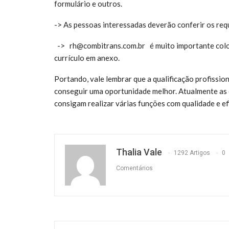
formulário e outros.
-> As pessoas interessadas deverão conferir os requ
-> rh@combitrans.com.br é m
uito importante col
currículo em anexo.
Portando, vale lembrar que a qualificação profissio
conseguir uma oportunidade melhor. Atualmente as
consigam realizar várias funções com qualidade e efi
Thalia Vale
1292 Artigos
0
Comentários