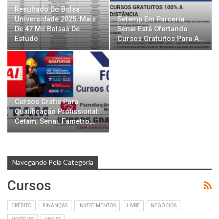
Resultado Do Bolsa
Universidade 2025, Mais
Setemp Em Parceria
De 47 Mil Bolsas De
Senai Está Ofertando
Estudo
Cursos Gratuitos Para A…
Cursos Grátis Para
Qualificação Profissional:
Cetam, Senai, Fametro,…
Navegando Pela Categoria
Cursos
CRÉDITO
FINANÇAS
INVESTIMENTOS
LIVRE
NEGÓCIOS