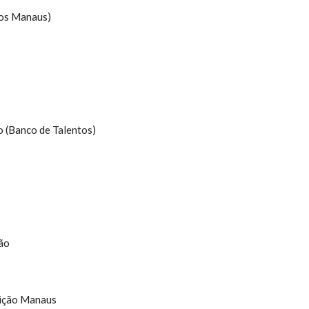
tos Manaus)
o (Banco de Talentos)
ção
ição Manaus