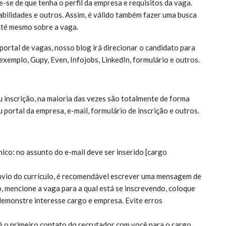
ue-se de que tenha o perfil da empresa e requisitos da vaga.
habilidades e outros. Assim, é válido também fazer uma busca
até mesmo sobre a vaga.
ortal de vagas, nosso blog irá direcionar o candidato para
exemplo, Gupy, Even, Infojobs, LinkedIn, formulário e outros.
u inscrição, na maioria das vezes são totalmente de forma
u portal da empresa, e-mail, formulário de inscrição e outros.
co: no assunto do e-mail deve ser inserido [cargo
nvio do currículo, é recomendável escrever uma mensagem de
, mencione a vaga para a qual está se inscrevendo, coloque
 demonstre interesse cargo e empresa. Evite erros
 é o primeiro contato do recrutador com você para o cargo