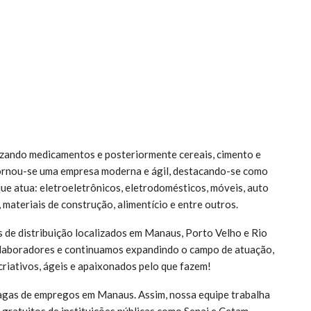
izando medicamentos e posteriormente cereais, cimento e
Tornou-se uma empresa moderna e ágil, destacando-se como
e atua: eletroeletrônicos, eletrodomésticos, móveis, auto
materiais de construção, alimentício e entre outros.
ros de distribuição localizados em Manaus, Porto Velho e Rio
olaboradores e continuamos expandindo o campo de atuação,
 criativos, ágeis e apaixonados pelo que fazem!
vagas de empregos em Manaus. Assim, nossa equipe trabalha
gratuitos de instituições públicas como Senai e Cetam.